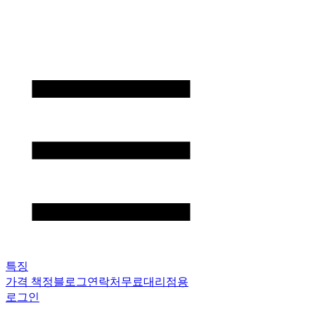
특징
가격 책정
블로그
연락처
무료
대리점용
로그인