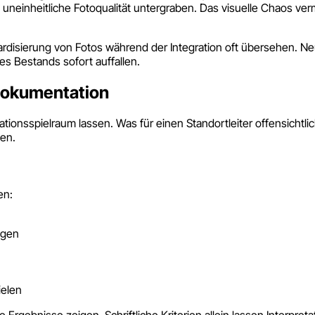
neinheitliche Fotoqualität untergraben. Das visuelle Chaos verm
dardisierung von Fotos während der Integration oft übersehen. N
es Bestands sofort auffallen.
ddokumentation
tationsspielraum lassen. Was für einen Standortleiter offensicht
en.
en:
ngen
ielen
Ergebnisse zeigen. Schriftliche Kriterien allein lassen Interpret