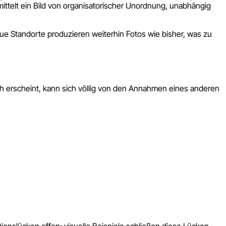
ittelt ein Bild von organisatorischer Unordnung, unabhängig
eue Standorte produzieren weiterhin Fotos wie bisher, was zu
lich erscheint, kann sich völlig von den Annahmen eines anderen
ationslücken offen; visuelle Beispiele schließen diese Lücken.