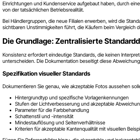
Einrichtungen und Kundenservice aufgebaut haben, durch eine u
von der tatsächlichen Betriebsrealität.
Bei Händlergruppen, die neue Filialen erwerben, wird die Stan
sichtbaren Unstimmigkeiten führt, die Käufern beim Vergleich d
Die Grundlage: Zentralisierte Standar
Konsistenz erfordert eindeutige Standards, die keinen Interpre
unterscheiden. Die Dokumentation beseitigt diese Abweichung
Spezifikation visueller Standards
Dokumentieren Sie genau, wie akzeptable Fotos aussehen soll
Hintergrundtyp und spezifische Vorlagenkennungen
Stufen der Lichtverbesserung und akzeptable Abweichu
Parameter für die Farbbehandlung
Schattenstil und -intensität
Mindestauflösung und Seitenverhältnisse
Kriterien für akzeptable Kantenqualität mit visuellen Beisp
Fügen Sie Referenzbilder hinzu, die akzeptable und inakzeptable 