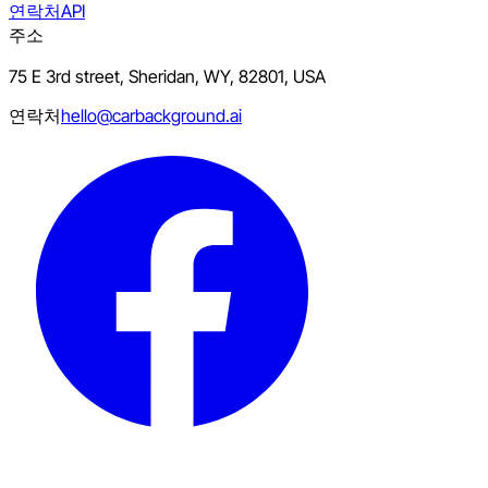
연락처
API
주소
75 E 3rd street, Sheridan, WY, 82801, USA
연락처
hello@carbackground.ai