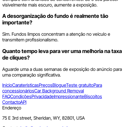
visivelmente mais escuro, aumente a exposição.
A desorganização do fundo é realmente tão
importante?
Sim. Fundos limpos concentram a atenção no veículo e
transmitem profissionalismo.
Quanto tempo leva para ver uma melhoria na taxa
de cliques?
Aguarde uma a duas semanas de exposição do anúncio para
uma comparação significativa.
Início
Caraterísticas
Preços
Blogue
Teste gratuito
Para
concessionários
Car Background Removal
FAQ
Condições
Privacidade
Impressionante
Biscoitos
Contacto
API
Endereço
75 E 3rd street, Sheridan, WY, 82801, USA