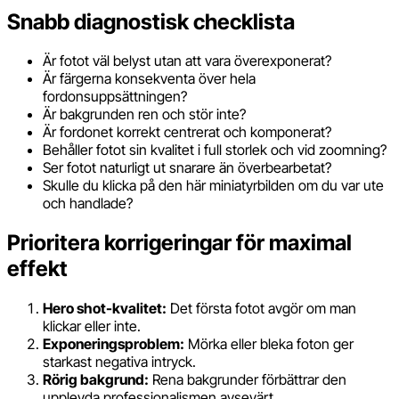
Snabb diagnostisk checklista
Är fotot väl belyst utan att vara överexponerat?
Är färgerna konsekventa över hela
fordonsuppsättningen?
Är bakgrunden ren och stör inte?
Är fordonet korrekt centrerat och komponerat?
Behåller fotot sin kvalitet i full storlek och vid zoomning?
Ser fotot naturligt ut snarare än överbearbetat?
Skulle du klicka på den här miniatyrbilden om du var ute
och handlade?
Prioritera korrigeringar för maximal
effekt
Hero shot-kvalitet:
Det första fotot avgör om man
klickar eller inte.
Exponeringsproblem:
Mörka eller bleka foton ger
starkast negativa intryck.
Rörig bakgrund:
Rena bakgrunder förbättrar den
upplevda professionalismen avsevärt.