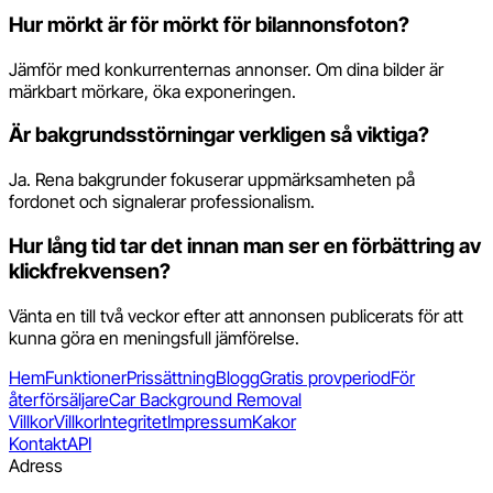
Hur mörkt är för mörkt för bilannonsfoton?
Jämför med konkurrenternas annonser. Om dina bilder är
märkbart mörkare, öka exponeringen.
Är bakgrundsstörningar verkligen så viktiga?
Ja. Rena bakgrunder fokuserar uppmärksamheten på
fordonet och signalerar professionalism.
Hur lång tid tar det innan man ser en förbättring av
klickfrekvensen?
Vänta en till två veckor efter att annonsen publicerats för att
kunna göra en meningsfull jämförelse.
Hem
Funktioner
Prissättning
Blogg
Gratis provperiod
För
återförsäljare
Car Background Removal
Villkor
Villkor
Integritet
Impressum
Kakor
Kontakt
API
Adress