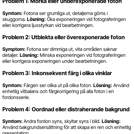
Problem 1: Mörka eller underexponerade foton
Symtom:
Fotona ser grumliga ut, detaljerna göms i
skuggorna.
Lösning:
Öka exponeringen vid fotograferingen
eller korrigera ljusstyrkan vid bearbetningen.
Problem 2: Utblekta eller överexponerade foton
Symptom:
Fotona ser dimmiga ut, vita områden saknar
detaljer.
Lösning:
Minska exponeringen vid fotograferingen
eller korrigera exponeringen under bearbetningen.
Problem 3: Inkonsekvent färg i olika vinklar
Symtom:
Färgen ser olika ut på olika foton.
Lösning:
Använd
enhetlig vitbalans och färgkorrigering på alla foton i en
fordonsserie.
Problem 4: Oordnad eller distraherande bakgrund
Symtom:
Andra fordon syns, skyltar syns i bild.
Lösning:
Använd bakgrundsersättning för att skapa en ren och enhetlig
presentation.