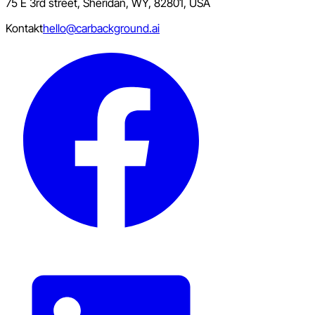
75 E 3rd street, Sheridan, WY, 82801, USA
Kontakt
hello@carbackground.ai