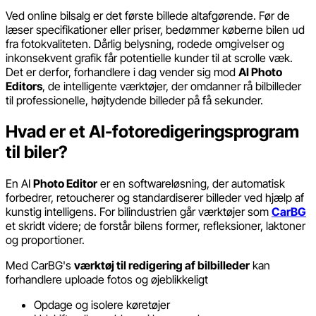
Ved online bilsalg er det første billede altafgørende. Før de
læser specifikationer eller priser, bedømmer køberne bilen ud
fra fotokvaliteten. Dårlig belysning, rodede omgivelser og
inkonsekvent grafik får potentielle kunder til at scrolle væk.
Det er derfor, forhandlere i dag vender sig mod
AI Photo
Editors
, de intelligente værktøjer, der omdanner rå bilbilleder
til professionelle, højtydende billeder på få sekunder.
Hvad er et AI-fotoredigeringsprogram
til biler?
En AI
Photo Editor
er en softwareløsning, der automatisk
forbedrer, retoucherer og standardiserer billeder ved hjælp af
kunstig intelligens. For bilindustrien går værktøjer som
CarBG
et skridt videre; de forstår bilens former, refleksioner, laktoner
og proportioner.
Med CarBG's
værktøj til redigering af bilbilleder
kan
forhandlere uploade fotos og øjeblikkeligt
Opdage og isolere køretøjer