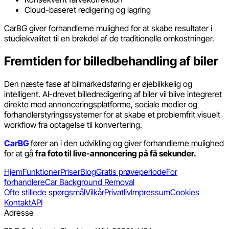
Cloud-baseret redigering og lagring
CarBG giver forhandlerne mulighed for at skabe resultater i
studiekvalitet til en brøkdel af de traditionelle omkostninger.
Fremtiden for billedbehandling af biler
Den næste fase af bilmarkedsføring er øjeblikkelig og
intelligent. AI-drevet billedredigering af biler vil blive integreret
direkte med annonceringsplatforme, sociale medier og
forhandlerstyringssystemer for at skabe et problemfrit visuelt
workflow fra optagelse til konvertering.
CarBG
fører an i den udvikling og giver forhandlerne mulighed
for at gå
fra foto til live-annoncering på få sekunder.
Hjem
Funktioner
Priser
Blog
Gratis prøveperiode
For
forhandlere
Car Background Removal
Ofte stillede spørgsmål
Vilkår
Privatliv
Impressum
Cookies
Kontakt
API
Adresse