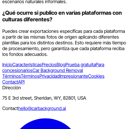
escenarios naturales informales.
¿Qué ocurre si publico en varias plataformas con
culturas diferentes?
Puedes crear exportaciones específicas para cada plataforma
a partir de las mismas fotos de origen aplicando diferentes
plantillas para los distintos destinos. Esto requiere más tiempo
de procesamiento, pero garantiza que cada plataforma reciba
los fondos adecuados.
Inicio
Características
Precios
Blog
Prueba gratuita
Para
concesionarios
Car Background Removal
Términos
Términos
Privacidad
Impresionante
Cookies
Contact
API
Dirección
75 E 3rd street, Sheridan, WY, 82801, USA
Contact
hello@carbackground.ai