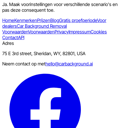
Ja. Maak voorinstellingen voor verschillende scenario's en
pas deze consequent toe.
Home
Kenmerken
Prijzen
Blog
Gratis proefperiode
Voor
dealers
Car Background Removal
Voorwaarden
Voorwaarden
Privacy
Impressum
Cookies
Contact
API
Adres
75 E 3rd street, Sheridan, WY, 82801, USA
Neem contact op met
hello@carbackground.ai