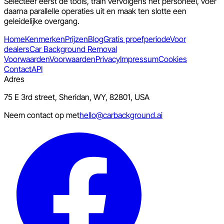
Selecteer eerst de tools, train vervolgens het personeel, voer
daarna parallelle operaties uit en maak ten slotte een
geleidelijke overgang.
Home
Kenmerken
Prijzen
Blog
Gratis proefperiode
Voor
dealers
Car Background Removal
Voorwaarden
Voorwaarden
Privacy
Impressum
Cookies
Contact
API
Adres
75 E 3rd street, Sheridan, WY, 82801, USA
Neem contact op met
hello@carbackground.ai