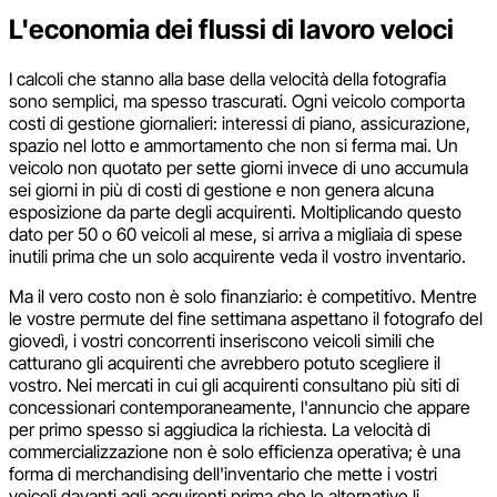
L'economia dei flussi di lavoro veloci
I calcoli che stanno alla base della velocità della fotografia
sono semplici, ma spesso trascurati. Ogni veicolo comporta
costi di gestione giornalieri: interessi di piano, assicurazione,
spazio nel lotto e ammortamento che non si ferma mai. Un
veicolo non quotato per sette giorni invece di uno accumula
sei giorni in più di costi di gestione e non genera alcuna
esposizione da parte degli acquirenti. Moltiplicando questo
dato per 50 o 60 veicoli al mese, si arriva a migliaia di spese
inutili prima che un solo acquirente veda il vostro inventario.
Ma il vero costo non è solo finanziario: è competitivo. Mentre
le vostre permute del fine settimana aspettano il fotografo del
giovedì, i vostri concorrenti inseriscono veicoli simili che
catturano gli acquirenti che avrebbero potuto scegliere il
vostro. Nei mercati in cui gli acquirenti consultano più siti di
concessionari contemporaneamente, l'annuncio che appare
per primo spesso si aggiudica la richiesta. La velocità di
commercializzazione non è solo efficienza operativa; è una
forma di merchandising dell'inventario che mette i vostri
veicoli davanti agli acquirenti prima che le alternative li