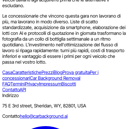
escludano.
Le concessionarie che vincono questa gara non lavorano di
più, ma lavorano in modo diverso. Liste di scatto
standardizzate, acquisizione da smartphone, elaborazione dei
lotti con AI e protocolli di quotazione in giornata trasformano la
fotografia da un collo di bottiglia settimanale a un ritmo
quotidiano. L'investimento nell'ottimizzazione del flusso di
lavoro si ripaga rapidamente: turni più rapidi, costi di trasporto
inferiori e vantaggio di essere i primi per ogni veicolo che
passa nel vostro lotto.
Casa
Caratteristiche
Prezzi
Blog
Prova gratuita
Per i
concessionari
Car Background Removal
FAQ
Termini
Privacy
Impressum
Biscotti
Contatto
API
Indirizzo
75 E 3rd street, Sheridan, WY, 82801, USA
Contatto
hello@carbackground.ai