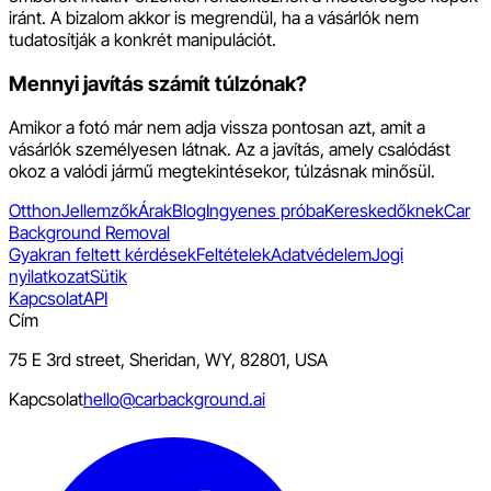
iránt. A bizalom akkor is megrendül, ha a vásárlók nem
tudatosítják a konkrét manipulációt.
Mennyi javítás számít túlzónak?
Amikor a fotó már nem adja vissza pontosan azt, amit a
vásárlók személyesen látnak. Az a javítás, amely csalódást
okoz a valódi jármű megtekintésekor, túlzásnak minősül.
Otthon
Jellemzők
Árak
Blog
Ingyenes próba
Kereskedőknek
Car
Background Removal
Gyakran feltett kérdések
Feltételek
Adatvédelem
Jogi
nyilatkozat
Sütik
Kapcsolat
API
Cím
75 E 3rd street, Sheridan, WY, 82801, USA
Kapcsolat
hello@carbackground.ai