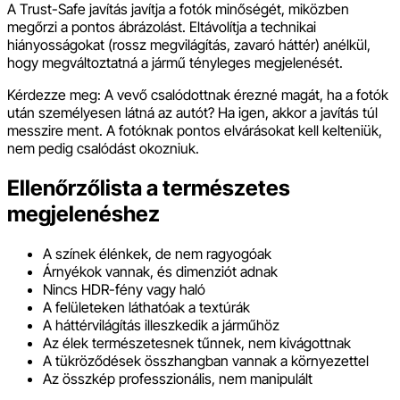
A Trust-Safe javítás javítja a fotók minőségét, miközben
megőrzi a pontos ábrázolást. Eltávolítja a technikai
hiányosságokat (rossz megvilágítás, zavaró háttér) anélkül,
hogy megváltoztatná a jármű tényleges megjelenését.
Kérdezze meg: A vevő csalódottnak érezné magát, ha a fotók
után személyesen látná az autót? Ha igen, akkor a javítás túl
messzire ment. A fotóknak pontos elvárásokat kell kelteniük,
nem pedig csalódást okozniuk.
Ellenőrzőlista a természetes
megjelenéshez
A színek élénkek, de nem ragyogóak
Árnyékok vannak, és dimenziót adnak
Nincs HDR-fény vagy haló
A felületeken láthatóak a textúrák
A háttérvilágítás illeszkedik a járműhöz
Az élek természetesnek tűnnek, nem kivágottnak
A tükröződések összhangban vannak a környezettel
Az összkép professzionális, nem manipulált