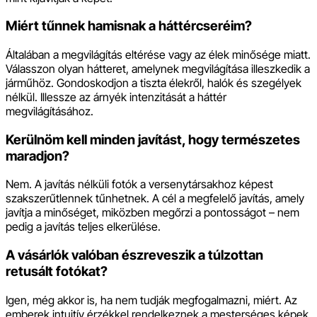
Miért tűnnek hamisnak a háttércseréim?
Általában a megvilágítás eltérése vagy az élek minősége miatt.
Válasszon olyan hátteret, amelynek megvilágítása illeszkedik a
járműhöz. Gondoskodjon a tiszta élekről, halók és szegélyek
nélkül. Illessze az árnyék intenzitását a háttér
megvilágításához.
Kerülnöm kell minden javítást, hogy természetes
maradjon?
Nem. A javítás nélküli fotók a versenytársakhoz képest
szakszerűtlennek tűnhetnek. A cél a megfelelő javítás, amely
javítja a minőséget, miközben megőrzi a pontosságot – nem
pedig a javítás teljes elkerülése.
A vásárlók valóban észreveszik a túlzottan
retusált fotókat?
Igen, még akkor is, ha nem tudják megfogalmazni, miért. Az
emberek intuitív érzékkel rendelkeznek a mesterséges képek