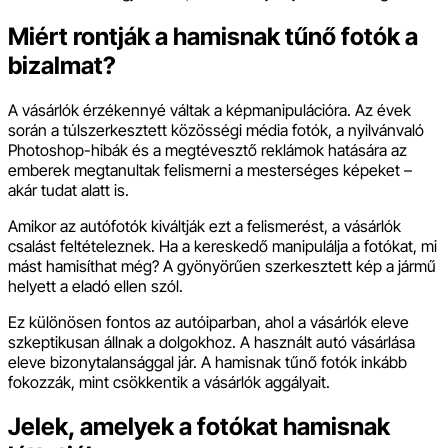
Miért rontják a hamisnak tűnő fotók a
bizalmat?
A vásárlók érzékennyé váltak a képmanipulációra. Az évek
során a túlszerkesztett közösségi média fotók, a nyilvánvaló
Photoshop-hibák és a megtévesztő reklámok hatására az
emberek megtanultak felismerni a mesterséges képeket –
akár tudat alatt is.
Amikor az autófotók kiváltják ezt a felismerést, a vásárlók
csalást feltételeznek. Ha a kereskedő manipulálja a fotókat, mi
mást hamisíthat még? A gyönyörűen szerkesztett kép a jármű
helyett a eladó ellen szól.
Ez különösen fontos az autóiparban, ahol a vásárlók eleve
szkeptikusan állnak a dolgokhoz. A használt autó vásárlása
eleve bizonytalansággal jár. A hamisnak tűnő fotók inkább
fokozzák, mint csökkentik a vásárlók aggályait.
Jelek, amelyek a fotókat hamisnak