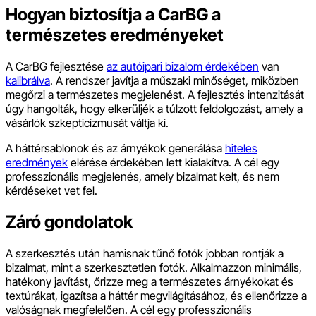
Hogyan biztosítja a CarBG a
természetes eredményeket
A CarBG fejlesztése
az autóipari bizalom érdekében
van
kalibrálva
. A rendszer javítja a műszaki minőséget, miközben
megőrzi a természetes megjelenést. A fejlesztés intenzitását
úgy hangolták, hogy elkerüljék a túlzott feldolgozást, amely a
vásárlók szkepticizmusát váltja ki.
A háttérsablonok és az árnyékok generálása
hiteles
eredmények
elérése érdekében lett kialakítva. A cél egy
professzionális megjelenés, amely bizalmat kelt, és nem
kérdéseket vet fel.
Záró gondolatok
A szerkesztés után hamisnak tűnő fotók jobban rontják a
bizalmat, mint a szerkesztetlen fotók. Alkalmazzon minimális,
hatékony javítást, őrizze meg a természetes árnyékokat és
textúrákat, igazítsa a háttér megvilágításához, és ellenőrizze a
valóságnak megfelelően. A cél egy professzionális