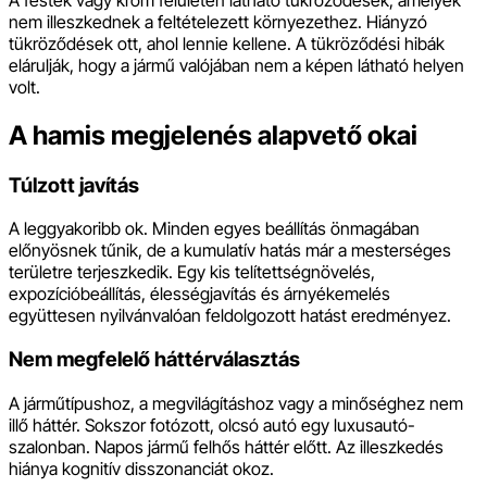
nem illeszkednek a feltételezett környezethez. Hiányzó
tükröződések ott, ahol lennie kellene. A tükröződési hibák
elárulják, hogy a jármű valójában nem a képen látható helyen
volt.
A hamis megjelenés alapvető okai
Túlzott javítás
A leggyakoribb ok. Minden egyes beállítás önmagában
előnyösnek tűnik, de a kumulatív hatás már a mesterséges
területre terjeszkedik. Egy kis telítettségnövelés,
expozícióbeállítás, élességjavítás és árnyékemelés
együttesen nyilvánvalóan feldolgozott hatást eredményez.
Nem megfelelő háttérválasztás
A járműtípushoz, a megvilágításhoz vagy a minőséghez nem
illő háttér. Sokszor fotózott, olcsó autó egy luxusautó-
szalonban. Napos jármű felhős háttér előtt. Az illeszkedés
hiánya kognitív disszonanciát okoz.