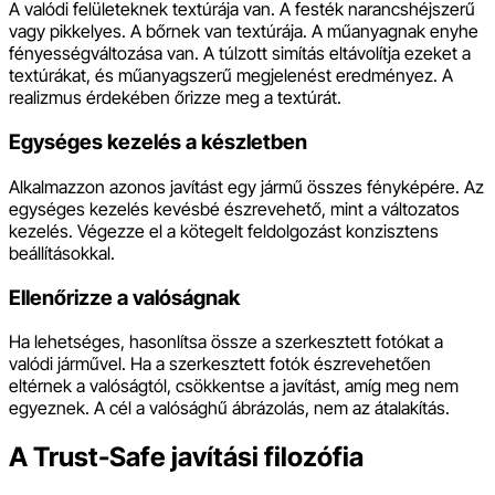
A valódi felületeknek textúrája van. A festék narancshéjszerű
vagy pikkelyes. A bőrnek van textúrája. A műanyagnak enyhe
fényességváltozása van. A túlzott simítás eltávolítja ezeket a
textúrákat, és műanyagszerű megjelenést eredményez. A
realizmus érdekében őrizze meg a textúrát.
Egységes kezelés a készletben
Alkalmazzon azonos javítást egy jármű összes fényképére. Az
egységes kezelés kevésbé észrevehető, mint a változatos
kezelés. Végezze el a kötegelt feldolgozást konzisztens
beállításokkal.
Ellenőrizze a valóságnak
Ha lehetséges, hasonlítsa össze a szerkesztett fotókat a
valódi járművel. Ha a szerkesztett fotók észrevehetően
eltérnek a valóságtól, csökkentse a javítást, amíg meg nem
egyeznek. A cél a valósághű ábrázolás, nem az átalakítás.
A Trust-Safe javítási filozófia