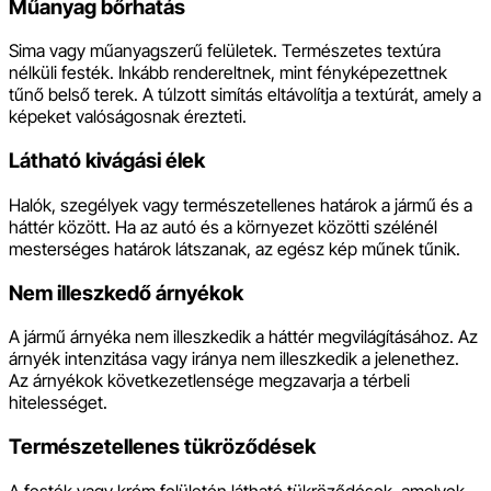
Műanyag bőrhatás
Sima vagy műanyagszerű felületek. Természetes textúra
nélküli festék. Inkább rendereltnek, mint fényképezettnek
tűnő belső terek. A túlzott simítás eltávolítja a textúrát, amely a
képeket valóságosnak érezteti.
Látható kivágási élek
Halók, szegélyek vagy természetellenes határok a jármű és a
háttér között. Ha az autó és a környezet közötti szélénél
mesterséges határok látszanak, az egész kép műnek tűnik.
Nem illeszkedő árnyékok
A jármű árnyéka nem illeszkedik a háttér megvilágításához. Az
árnyék intenzitása vagy iránya nem illeszkedik a jelenethez.
Az árnyékok következetlensége megzavarja a térbeli
hitelességet.
Természetellenes tükröződések
A festék vagy króm felületén látható tükröződések, amelyek