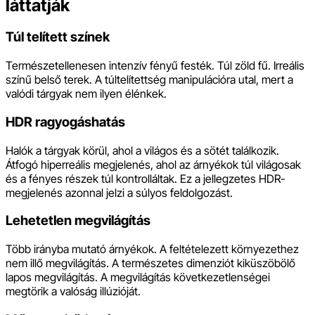
láttatják
Túl telített színek
Természetellenesen intenzív fényű festék. Túl zöld fű. Irreális
színű belső terek. A túltelítettség manipulációra utal, mert a
valódi tárgyak nem ilyen élénkek.
HDR ragyogáshatás
Halók a tárgyak körül, ahol a világos és a sötét találkozik.
Átfogó hiperreális megjelenés, ahol az árnyékok túl világosak
és a fényes részek túl kontrolláltak. Ez a jellegzetes HDR-
megjelenés azonnal jelzi a súlyos feldolgozást.
Lehetetlen megvilágítás
Több irányba mutató árnyékok. A feltételezett környezethez
nem illő megvilágítás. A természetes dimenziót kiküszöbölő
lapos megvilágítás. A megvilágítás következetlenségei
megtörik a valóság illúzióját.