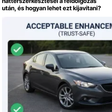
háttérszerkesztései a feldolgozás
után, és hogyan lehet ezt kijavítani?