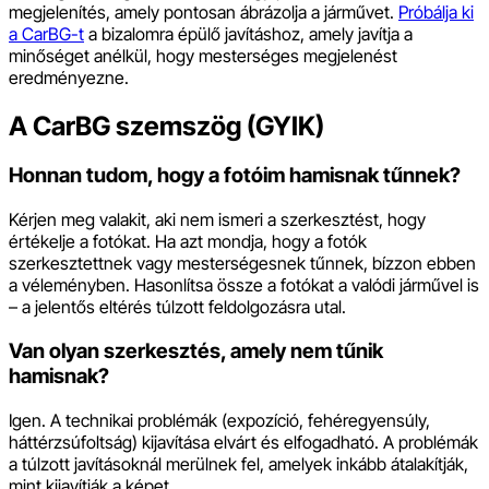
megjelenítés, amely pontosan ábrázolja a járművet.
Próbálja ki
a CarBG-t
a bizalomra épülő javításhoz, amely javítja a
minőséget anélkül, hogy mesterséges megjelenést
eredményezne.
A CarBG szemszög (GYIK)
Honnan tudom, hogy a fotóim hamisnak tűnnek?
Kérjen meg valakit, aki nem ismeri a szerkesztést, hogy
értékelje a fotókat. Ha azt mondja, hogy a fotók
szerkesztettnek vagy mesterségesnek tűnnek, bízzon ebben
a véleményben. Hasonlítsa össze a fotókat a valódi járművel is
– a jelentős eltérés túlzott feldolgozásra utal.
Van olyan szerkesztés, amely nem tűnik
hamisnak?
Igen. A technikai problémák (expozíció, fehéregyensúly,
háttérzsúfoltság) kijavítása elvárt és elfogadható. A problémák
a túlzott javításoknál merülnek fel, amelyek inkább átalakítják,
mint kijavítják a képet.