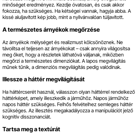
minőséget eredményez. Kezdje óvatosan, és csak akkor
fokozza, ha szükséges. Ha kétségei vannak, hagyja abba. A
kissé aluljavított kép jobb, mint a nyilvánvalóan túljavított.
A természetes árnyékok megőrzése
Az árnyékok mélységet és realizmust kölcsönöznek. Ne
távolítsa el teljesen az árnyékokat – csak annyira világosítsa
meg őket, hogy a részletek láthatóvá váljanak, miközben
megőrzi a természetes dimenziókat. A lapos megvilágítás
műnek tűnik, a dimenziós megvilágítás pedig valódinak.
Illessze a háttér megvilágítását
Ha háttércserét használ, válasszon olyan háttérrel rendelkező
háttérképet, amely illeszkedik a járműhöz. Napos járműhöz
napos háttér szükséges. Felhős felvételhez semleges háttér
szükséges. Az illesztés megakadályozza a manipulációt jelző
kognitív disszonanciát.
Tartsa meg a textúrát