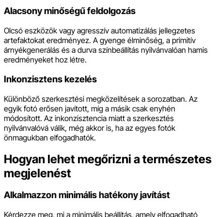
Alacsony minőségű feldolgozás
Olcsó eszközök vagy agresszív automatizálás jellegzetes
artefaktokat eredményez. A gyenge élminőség, a primitív
árnyékgenerálás és a durva színbeállítás nyilvánvalóan hamis
eredményeket hoz létre.
Inkonzisztens kezelés
Különböző szerkesztési megközelítések a sorozatban. Az
egyik fotó erősen javított, míg a másik csak enyhén
módosított. Az inkonzisztencia miatt a szerkesztés
nyilvánvalóvá válik, még akkor is, ha az egyes fotók
önmagukban elfogadhatók.
Hogyan lehet megőrizni a természetes
megjelenést
Alkalmazzon minimális hatékony javítást
Kérdezze meg, mi a minimális beállítás, amely elfogadható