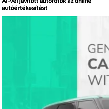
AI-vel javított autófotók az online
autóértékesítést