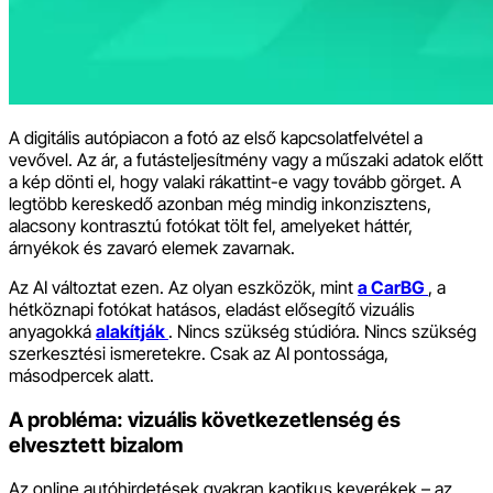
A digitális autópiacon a fotó az első kapcsolatfelvétel a
vevővel. Az ár, a futásteljesítmény vagy a műszaki adatok előtt
a kép dönti el, hogy valaki rákattint-e vagy tovább görget. A
legtöbb kereskedő azonban még mindig inkonzisztens,
alacsony kontrasztú fotókat tölt fel, amelyeket háttér,
árnyékok és zavaró elemek zavarnak.
Az AI változtat ezen. Az olyan eszközök, mint
a CarBG
, a
hétköznapi fotókat hatásos, eladást elősegítő vizuális
anyagokká
alakítják
. Nincs szükség stúdióra. Nincs szükség
szerkesztési ismeretekre. Csak az AI pontossága,
másodpercek alatt.
A probléma: vizuális következetlenség és
elvesztett bizalom
Az online autóhirdetések gyakran kaotikus keverékek – az