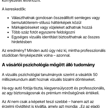
környezetet létrehozni.
A kereskedők:
Választhatnak gondosan összeállított semleges vagy
bemutatóterem-stílusú háttérképek közül
Márkajelzéseket vagy vízjeleket adhatnak hozzá
Több száz fotót egyszerre feldolgozni
Egységes vizuális identitást biztosíthatnak az összes
hirdetésben
Az eredmény? Minden autó úgy néz ki, mintha professzionális
stúdióban fényképezték volna – azonnal.
A vásárlói pszichológia mögött álló tudomány
A vizuális pszichológiai tanulmányok szerint a vásárlók 50
milliszekundum alatt hoznak vizuális bizalmi döntéseket.
Ha egy autó fotója tiszta, kiegyensúlyozott és professzionális,
az agy biztonságosnak és prémium minőségűnek értékeli.
Az AI nem csak a képeket teszi szebbé – hanem azt az
érzelmi rövidítést is kiváltja, amely azt mondja: „Ez az eladó