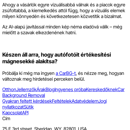
Ahogy a vásárlók egyre vizuálisabbá válnak és a piacok egyre
zsúfoltabbá, a kiemelkedés attól függ, hogy a vizuális elemek
milyen könnyedén és következetesen közvetítik a bizalmat.
Az AI-alapú javítással minden kép néma eladóvá válik – még
mielőtt a szavak elkezdenének hatni.
Készen áll arra, hogy autófotóit értékesítési
mágnesekké alakítsa?
Próbálja ki még ma ingyen
a CarBG-t
, és nézze meg, hogyan
változnak meg hirdetései perceken belül.
Otthon
Jellemzők
Árak
Blog
Ingyenes próba
Kereskedőknek
Car
Background Removal
Gyakran feltett kérdések
Feltételek
Adatvédelem
Jogi
nyilatkozat
Sütik
Kapcsolat
API
Cím
75 E 3rd street, Sheridan, WY, 82801, USA