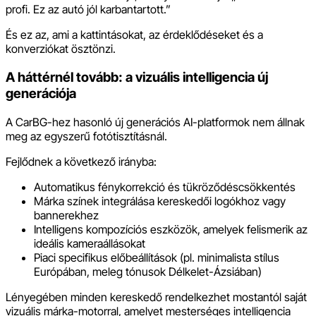
profi. Ez az autó jól karbantartott.”
És ez az, ami a kattintásokat, az érdeklődéseket és a
konverziókat ösztönzi.
A háttérnél tovább: a vizuális intelligencia új
generációja
A CarBG-hez hasonló új generációs AI-platformok nem állnak
meg az egyszerű fotótisztításnál.
Fejlődnek a következő irányba:
Automatikus fénykorrekció és tükröződéscsökkentés
Márka színek integrálása kereskedői logókhoz vagy
bannerekhez
Intelligens kompozíciós eszközök, amelyek felismerik az
ideális kameraállásokat
Piaci specifikus előbeállítások (pl. minimalista stílus
Európában, meleg tónusok Délkelet-Ázsiában)
Lényegében minden kereskedő rendelkezhet mostantól saját
vizuális márka-motorral, amelyet mesterséges intelligencia