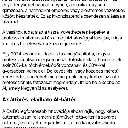
egyik fényképet nappali fényben, a másikat egy sötét
garázsban, a harmadikat emberek vagy elektromos vezetékek
között készítették. Ez az inkonzisztencia csendesen aláássa a
bizalmat.
A vásárlók tudat alatt a tiszta, következetes képeket a
professzionalizmussal és a megbízhatósággal társítják, míg a
kaotikus hirdetések kockázatot jeleznek.
Egy 2024-es online piackutatás megállapította, hogy a
professzionálisan megkomponált fotókkal ellátott hirdetések
akár 70%-kal több érdeklődőt vonzanak, és 30%-kal
gyorsabban kelnek el. De kevés kis- vagy közepes méretű
kereskedés engedheti meg magának, hogy több száz autó
professzionális fotózását megrendelje. Itt jön be a képbe az
AI, amely kiegyenlíti az esélyeket.
Az áttörés: eladható AI-háttér
A CarBG legfontosabb innovációja abban rejlik, hogy képes
automatikusan felismerni a járművet, eltávolítani a zavaros
hátteret, és helyette egy letisztult, a márkához illeszkedő