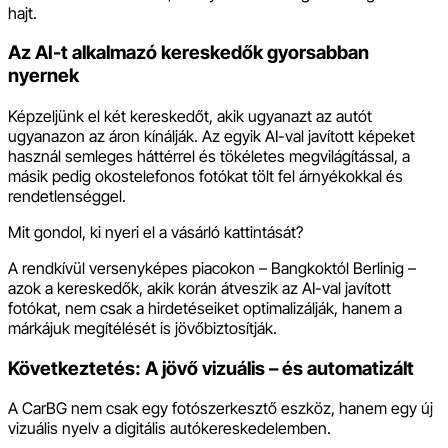
hajt.
Az AI-t alkalmazó kereskedők gyorsabban
nyernek
Képzeljünk el két kereskedőt, akik ugyanazt az autót
ugyanazon az áron kínálják. Az egyik AI-val javított képeket
használ semleges háttérrel és tökéletes megvilágítással, a
másik pedig okostelefonos fotókat tölt fel árnyékokkal és
rendetlenséggel.
Mit gondol, ki nyeri el a vásárló kattintását?
A rendkívül versenyképes piacokon – Bangkoktól Berlinig –
azok a kereskedők, akik korán átveszik az AI-val javított
fotókat, nem csak a hirdetéseiket optimalizálják, hanem a
márkájuk megítélését is jövőbiztosítják.
Következtetés: A jövő vizuális – és automatizált
A CarBG nem csak egy fotószerkesztő eszköz, hanem egy új
vizuális nyelv a digitális autókereskedelemben.