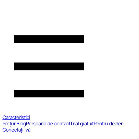
Caracteristici
Prețuri
Blog
Persoană de contact
Trial gratuit
Pentru dealeri
Conectați-vă