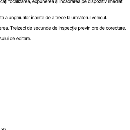
icați focalizarea, expunerea și încadrarea pe dispozitiv imediat
tă a unghiurilor înainte de a trece la următorul vehicul.
fierea. Treizeci de secunde de inspecție previn ore de corectare.
ului de editare.
ală.