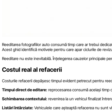
Reeditarea fotografiilor auto consumă timp care ar trebui dedicat pro
Acest ghid identifică motivele pentru care apar ciclurile de revizu
Reeditare nu este inevitabilă. Înțelegerea cauzelor principale pe
Costul real al refacerii
Costurile refacerii depășesc timpul evident petrecut pentru reed
Timpul direct de editare:
reprocesarea consumă același timp ca ș
Schimbarea contextului:
revenirea la un vehicul finalizat într
Listări întârziate:
Vehiculele care așteaptă refacerea nu sunt vizib