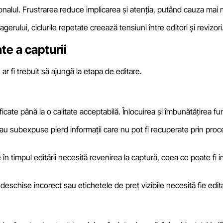
nalul. Frustrarea reduce implicarea și atenția, putând cauza mai m
ului, ciclurile repetate creează tensiuni între editori și revizori
te a capturii
ar fi trebuit să ajungă la etapa de editare.
ificate până la o calitate acceptabilă. Înlocuirea și îmbunătățirea
au subexpuse pierd informații care nu pot fi recuperate prin pro
n timpul editării necesită revenirea la captură, ceea ce poate fi i
deschise incorect sau etichetele de preț vizibile necesită fie edita