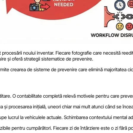
cesării noului inventar. Fiecare fotografie care necesită reeditare re
ire și oferă strategii sistematice de prevenire.
rmite crearea de sisteme de prevenire care elimină majoritatea cicl
itare. O contabilitate completă relevă motivele pentru care preveni
i procesarea inițială, uneori chiar mai mult atunci când se încearcă
erupe lucrul la vehiculele actuale. Schimbarea contextului mental ad
ile pentru cumpărători. Fiecare zi de întârziere este o zi fără pote