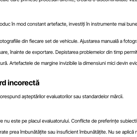
oduc în mod constant artefacte, investiți în instrumente mai bune
otografiile din fiecare set de vehicule. Ajustarea manuală a fotografi
sare, înainte de exportare. Depistarea problemelor din timp permit
ură. Artefactele de margine invizibile la dimensiuni mici devin evi
rd incorectă
corespund așteptărilor evaluatorilor sau standardelor mărcii.
e nu este pe placul evaluatorului. Conflicte de preferințe subiecti
rate prea îmbunătățite sau insuficient îmbunătățite. Nu se aplică n