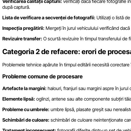
Verificarea calității capturii:
verificați dacă fiecare fotografie 
după captură.
Lista de verificare a secvenței de fotografii:
Utilizați o listă 
Inspecția pregătirii:
Mergeți în jurul vehiculului verificând dac
Revizuire transfer:
O scurtă revizuire în timpul transferului de
Categoria 2 de refacere: erori de proces
Problemele tehnice apărute în timpul editării necesită corectare 
Probleme comune de procesare
Artefacte la margini:
halouri, franjuri sau margini aspre în jurul 
Elemente lipsă:
oglinzi, antene sau alte componente subțiri tăi
Probleme cu umbrele:
umbre lipsă, plasate greșit sau nerealist
Schimbări de culoare:
schimbări de culoare neintenționate ca
Tratament inconsecvent:
fotografii diferite dintr-un set de ve