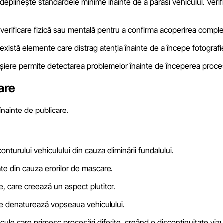
îndeplinește standardele minime înainte de a părăsi vehiculul. Verif
de verificare fizică sau mentală pentru a confirma acoperirea comple
ă există elemente care distrag atenția înainte de a începe fotogra
 fișiere permite detectarea problemelor înainte de începerea proces
are
înainte de publicare.
conturului vehiculului din cauza eliminării fundalului.
ate din cauza erorilor de mascare.
e, care creează un aspect plutitor.
re denaturează vopseaua vehiculului.
hicule care primesc procesări diferite, creând o discontinuitate vizu