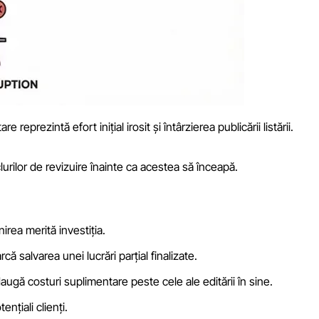
prezintă efort inițial irosit și întârzierea publicării listării.
urilor de revizuire înainte ca acestea să înceapă.
rea merită investiția.
 salvarea unei lucrări parțial finalizate.
augă costuri suplimentare peste cele ale editării în sine.
nțiali clienți.