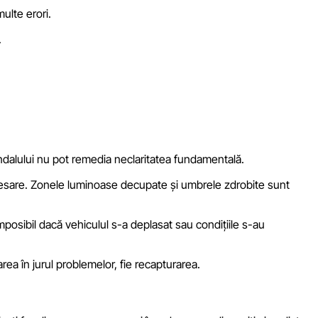
ulte erori.
.
 fundalului nu pot remedia neclaritatea fundamentală.
cesare. Zonele luminoase decupate și umbrele zdrobite sunt
mposibil dacă vehiculul s-a deplasat sau condițiile s-au
rea în jurul problemelor, fie recapturarea.