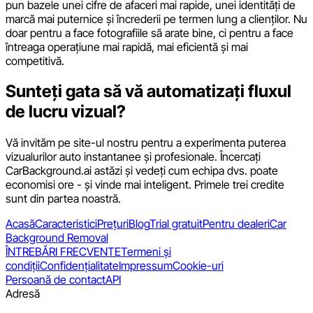
pun bazele unei cifre de afaceri mai rapide, unei identități de
marcă mai puternice și încrederii pe termen lung a clienților. Nu
doar pentru a face fotografiile să arate bine, ci pentru a face
întreaga operațiune mai rapidă, mai eficientă și mai
competitivă.
Sunteți gata să vă automatizați fluxul
de lucru vizual?
Vă invităm pe site-ul nostru pentru a experimenta puterea
vizualurilor auto instantanee și profesionale. Încercați
CarBackground.ai astăzi și vedeți cum echipa dvs. poate
economisi ore - și vinde mai inteligent. Primele trei credite
sunt din partea noastră.
Acasă
Caracteristici
Prețuri
Blog
Trial gratuit
Pentru dealeri
Car
Background Removal
ÎNTREBĂRI FRECVENTE
Termeni și
condiții
Confidențialitate
Impressum
Cookie-uri
Persoană de contact
API
Adresă