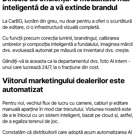
inteligentă de a vă extinde brandul
La CarBG, lucrăm din greu, nu doar pentru a oferi o scurtătură
de editare, ci o infrastructură vizuală completă.
Cu funcții precum corecția luminii, brandingul, calibrarea
umbrelor și compoziția inteligentă a fundalului, imaginea mărcii
dvs. evoluează automat pe măsură ce inventarul dvs. crește.
Gândiți-vă la aceasta ca la departamentul dvs. foto AI intern -
unul care lucrează 24/7, la o fracțiune din cost.
Viitorul marketingului dealerilor este
automatizat
Pentru noi, vechiul flux de lucru cu camere, cabluri și editare
manuală aparține în mod clar trecutului. Viziunea noastră este
de a le înlocui cu un sistem inteligent, bazat pe cloud și, astfel,
de a egaliza terenul de joc.
Constatăm că distribuitorii care adoptă acum automatizarea AI