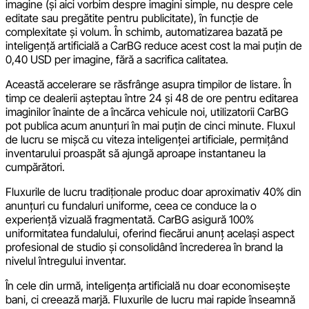
imagine (și aici vorbim despre imagini simple, nu despre cele
editate sau pregătite pentru publicitate), în funcție de
complexitate și volum. În schimb, automatizarea bazată pe
inteligență artificială a CarBG reduce acest cost la mai puțin de
0,40 USD per imagine, fără a sacrifica calitatea.
Această accelerare se răsfrânge asupra timpilor de listare. În
timp ce dealerii așteptau între 24 și 48 de ore pentru editarea
imaginilor înainte de a încărca vehicule noi, utilizatorii CarBG
pot publica acum anunțuri în mai puțin de cinci minute. Fluxul
de lucru se mișcă cu viteza inteligenței artificiale, permițând
inventarului proaspăt să ajungă aproape instantaneu la
cumpărători.
Fluxurile de lucru tradiționale produc doar aproximativ 40% din
anunțuri cu fundaluri uniforme, ceea ce conduce la o
experiență vizuală fragmentată. CarBG asigură 100%
uniformitatea fundalului, oferind fiecărui anunț același aspect
profesional de studio și consolidând încrederea în brand la
nivelul întregului inventar.
În cele din urmă, inteligența artificială nu doar economisește
bani, ci creează marjă. Fluxurile de lucru mai rapide înseamnă