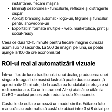
instantaneu fiecare mașină
Eliminați dezordinea - fundalurile, reflexiile și distragerile
dispar
Aplicați branding automat - logo-uri, filigrane și fundaluri
pentru showroom-uri
Exportați în formate multiple - web, marketplace, print și
social-ready
Ceea ce dura 10-15 minute pentru fiecare imagine durează
acum sub 10 secunde. La 500 de imagini pe lună, se poate
ajunge la 100 de ore economisite!
ROI-ul real al automatizării vizuale
Într-un flux de lucru tradițional al unui dealer, producerea unei
singure fotografii de mașină lustruită poate dura cu ușurință
aproximativ 12 minute, de la curățarea fundalului la retușare și
redimensionare. Cu un instrument AI - și aici să ne uităm la
CarBG - același proces este redus la sub 10 secunde.
Costurile de editare urmează un model similar. Editarea foto
manuală sau externalizată costă de obicei între 3 și 8 dolari pe