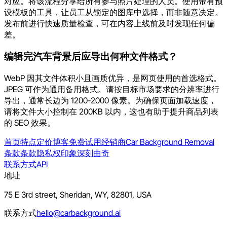
对应。将该流程分享给所有参与照片处理的人员。使用带有预
设模板的工具，让员工从锁定的图库中选择，而非随意决定。
发布前进行快速质量检查，可在内容上线前及时发现任何偏
差。
编辑完汽车背景后应导出何种文件格式？
WebP 因其文件体积小且画质优异，是网页使用的首选格式。
JPEG 可作为通用备用格式。请按目标市场要求的分辨率进行
导出，通常长边为 1200-2000 像素。为确保页面加载速度，
请将文件大小控制在 200KB 以内，这也有助于提升商品列表
的 SEO 效果。
首页
特点
定价
博客
免费试用
经销商
Car Background Removal
条款
条款
隐私权
印象深刻
曲奇
联系方式
API
地址
75 E 3rd street, Sheridan, WY, 82801, USA
联系方式
hello@carbackground.ai