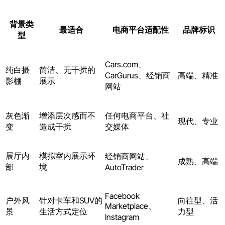
背景类
最适合
电商平台适配性
品牌标识
型
Cars.com、
纯白摄
简洁、无干扰的
CarGurus、经销商
高端、精准
影棚
展示
网站
灰色渐
增添层次感而不
任何电商平台、社
现代、专业
变
造成干扰
交媒体
展厅内
模拟室内展示环
经销商网站、
成熟、高端
部
境
AutoTrader
Facebook
户外风
针对卡车和SUV的
向往型、活
Marketplace、
景
生活方式定位
力型
Instagram