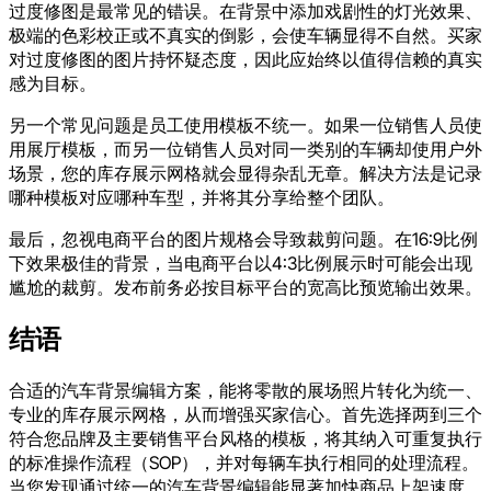
过度修图是最常见的错误。在背景中添加戏剧性的灯光效果、
极端的色彩校正或不真实的倒影，会使车辆显得不自然。买家
对过度修图的图片持怀疑态度，因此应始终以值得信赖的真实
感为目标。
另一个常见问题是员工使用模板不统一。如果一位销售人员使
用展厅模板，而另一位销售人员对同一类别的车辆却使用户外
场景，您的库存展示网格就会显得杂乱无章。解决方法是记录
哪种模板对应哪种车型，并将其分享给整个团队。
最后，忽视电商平台的图片规格会导致裁剪问题。在16:9比例
下效果极佳的背景，当电商平台以4:3比例展示时可能会出现
尴尬的裁剪。发布前务必按目标平台的宽高比预览输出效果。
结语
合适的汽车背景编辑方案，能将零散的展场照片转化为统一、
专业的库存展示网格，从而增强买家信心。首先选择两到三个
符合您品牌及主要销售平台风格的模板，将其纳入可重复执行
的标准操作流程（SOP），并对每辆车执行相同的处理流程。
当您发现通过统一的汽车背景编辑能显著加快商品上架速度