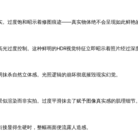
实。过度饱和昭示着修图痕迹——真实物体绝不会呈现如此鲜艳
高光过度控制。这种鲜明的HDR视觉特征立即昭示着照片经过深
明抹杀自然立体感。光照逻辑的崩坏彻底摧毁现实幻觉。
景似渲染而非实拍。过度平滑抹去了赋予图像真实感的肌理细节
衔接显得生硬时，整幅画面便流露人造感。