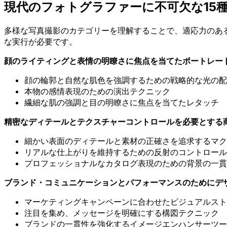
現代のフォトグラファーに不可欠な15
多様な写真撮影のカテゴリーを理解することで、適応力のあ
な実行が必要です。
顔のライティングと表情の明瞭さに焦点を当てたポートレー
顔の輪郭と自然な肌色を強調するための戦略的な光の配
本物の感情表現のための演出テクニック
繊細な肌の強調と目の明瞭さに焦点を当てたレタッチ
精密なディテールとテクスチャーコントロールを必要とする
細かい表面のディテールと素材の正確さを追求するマク
リアルな仕上がりを維持するための反射のコントロール
プロフェッショナルなカタログ表現のための背景の一貫
ブランド・コミュニケーションとパフォーマンスのためにデ
マーケティングキャンペーンに合わせたビジュアルスト
注目を集め、メッセージを明確にする構図テクニック
ブランドの一貫性を強化するイメージエンハンサーツー