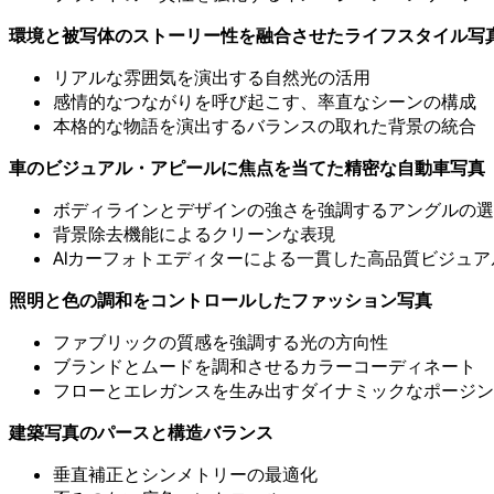
環境と被写体のストーリー性を融合させたライフスタイル写
リアルな雰囲気を演出する自然光の活用
感情的なつながりを呼び起こす、率直なシーンの構成
本格的な物語を演出するバランスの取れた背景の統合
車のビジュアル・アピールに焦点を当てた精密な自動車写真
ボディラインとデザインの強さを強調するアングルの選
背景除去機能によるクリーンな表現
AIカーフォトエディターによる一貫した高品質ビジュア
照明と色の調和をコントロールしたファッション写真
ファブリックの質感を強調する光の方向性
ブランドとムードを調和させるカラーコーディネート
フローとエレガンスを生み出すダイナミックなポージン
建築写真のパースと構造バランス
垂直補正とシンメトリーの最適化