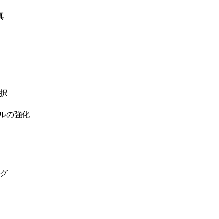
真
択
ルの強化
グ